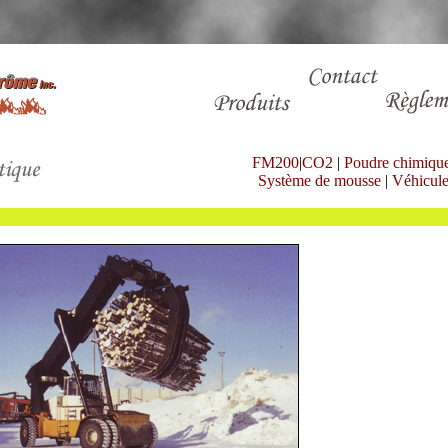
FM200
|
CO2
|
Poudre chimiqu
Système de mousse
|
Véhicul